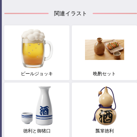
関連イラスト
ビールジョッキ
晩酌セット
徳利と御猪口
瓢箪徳利