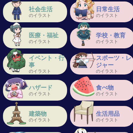
社会生活
日常生活
のイラスト
のイラスト
医療・福祉
学校・教育
のイラスト
のイラスト
イベント・行
スポーツ・レ
事
ジャー
のイラスト
のイラスト
ハザード
食べ物
のイラスト
のイラスト
建築物
生活用品
のイラスト
のイラスト