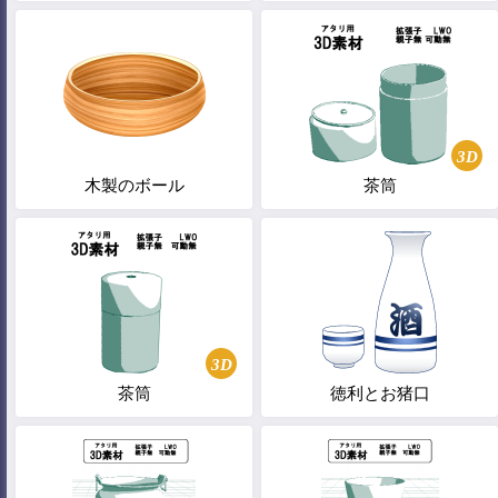
3D
木製のボール
茶筒
3D
茶筒
徳利とお猪口