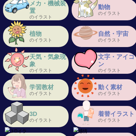
メカ・機械装
動物
置
のイラスト
のイラスト
植物
自然・宇宙
のイラスト
のイラスト
天気・気象現
文字・アイコ
象
ン
のイラスト
のイラスト
学習教材
動く素材
のイラスト
のイラスト
3D
着替イラスト
のイラスト
のイラスト