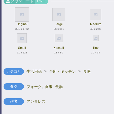
ダウンロード
PNG
Original
Large
Medium
301 x 1772
86 x 512
43 x 256
Small
X-small
Tiny
21 x 128
13 x 80
10 x 64
>
>
カテゴリ
生活用品
台所・キッチン
食器
タグ
フォーク
,
食事
,
食器
作者
アンタレス