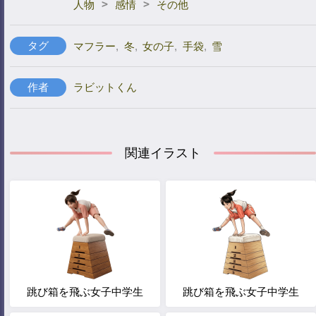
>
>
人物
感情
その他
タグ
マフラー
,
冬
,
女の子
,
手袋
,
雪
作者
ラビットくん
関連イラスト
跳び箱を飛ぶ女子中学生
跳び箱を飛ぶ女子中学生