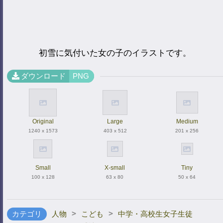
初雪に気付いた女の子のイラストです。
ダウンロード
PNG
Original
Large
Medium
1240 x 1573
403 x 512
201 x 256
Small
X-small
Tiny
100 x 128
63 x 80
50 x 64
>
>
カテゴリ
人物
こども
中学・高校生女子生徒