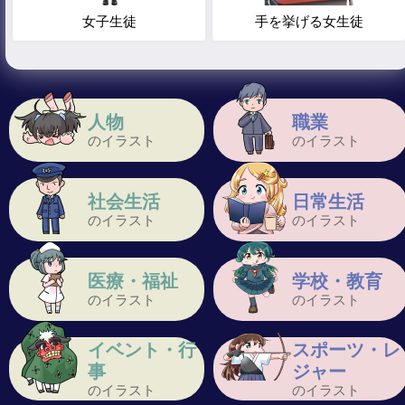
女子生徒
手を挙げる女生徒
人物
職業
のイラスト
のイラスト
社会生活
日常生活
のイラスト
のイラスト
医療・福祉
学校・教育
のイラスト
のイラスト
イベント・行
スポーツ・レ
事
ジャー
のイラスト
のイラスト