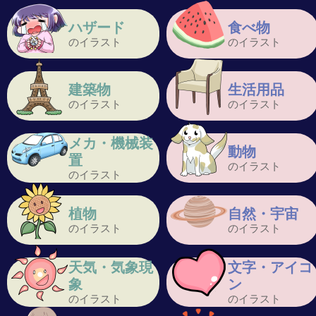
ハザード
食べ物
のイラスト
のイラスト
建築物
生活用品
のイラスト
のイラスト
メカ・機械装
動物
置
のイラスト
のイラスト
植物
自然・宇宙
のイラスト
のイラスト
天気・気象現
文字・アイコ
象
ン
のイラスト
のイラスト