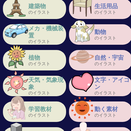
建築物
生活用品
のイラスト
のイラスト
メカ・機械装
動物
置
のイラスト
のイラスト
植物
自然・宇宙
のイラスト
のイラスト
天気・気象現
文字・アイコ
象
ン
のイラスト
のイラスト
学習教材
動く素材
のイラスト
のイラスト