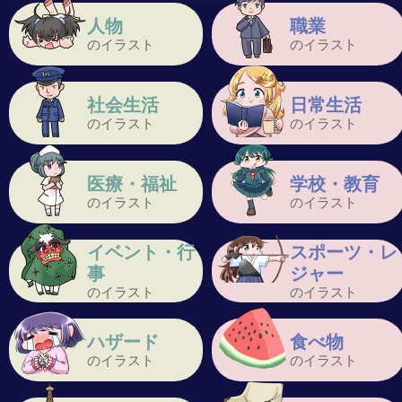
人物
職業
のイラスト
のイラスト
社会生活
日常生活
のイラスト
のイラスト
医療・福祉
学校・教育
のイラスト
のイラスト
イベント・行
スポーツ・レ
事
ジャー
のイラスト
のイラスト
ハザード
食べ物
のイラスト
のイラスト