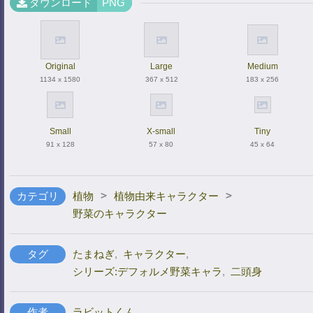
ダウンロード
PNG
Original
Large
Medium
1134 x 1580
367 x 512
183 x 256
Small
X-small
Tiny
91 x 128
57 x 80
45 x 64
>
>
カテゴリ
植物
植物由来キャラクター
野菜のキャラクター
タグ
たまねぎ
,
キャラクター
,
シリーズ:デフォルメ野菜キャラ
,
二頭身
作者
ラビットくん