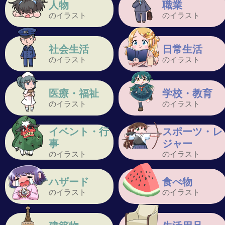
人物
職業
のイラスト
のイラスト
社会生活
日常生活
のイラスト
のイラスト
医療・福祉
学校・教育
のイラスト
のイラスト
イベント・行
スポーツ・レ
事
ジャー
のイラスト
のイラスト
ハザード
食べ物
のイラスト
のイラスト