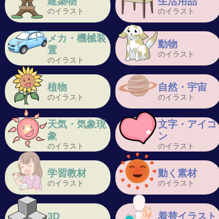
建築物
生活用品
のイラスト
のイラスト
メカ・機械装
動物
置
のイラスト
のイラスト
植物
自然・宇宙
のイラスト
のイラスト
天気・気象現
文字・アイコ
象
ン
のイラスト
のイラスト
学習教材
動く素材
のイラスト
のイラスト
3D
着替イラスト