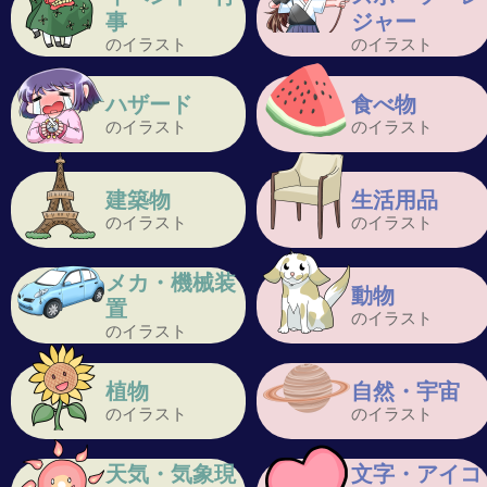
事
ジャー
のイラスト
のイラスト
ハザード
食べ物
のイラスト
のイラスト
建築物
生活用品
のイラスト
のイラスト
メカ・機械装
動物
置
のイラスト
のイラスト
植物
自然・宇宙
のイラスト
のイラスト
天気・気象現
文字・アイコ