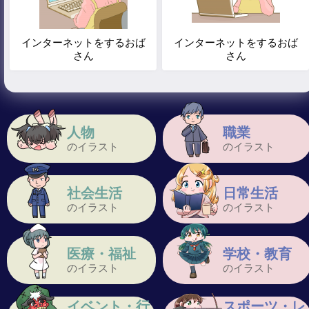
インターネットをするおば
インターネットをするおば
さん
さん
人物
職業
のイラスト
のイラスト
社会生活
日常生活
のイラスト
のイラスト
医療・福祉
学校・教育
のイラスト
のイラスト
イベント・行
スポーツ・レ