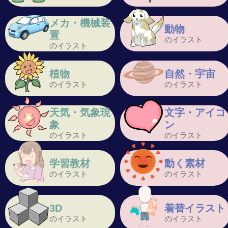
メカ・機械装
動物
置
のイラスト
のイラスト
植物
自然・宇宙
のイラスト
のイラスト
天気・気象現
文字・アイコ
象
ン
のイラスト
のイラスト
学習教材
動く素材
のイラスト
のイラスト
3D
着替イラスト
のイラスト
のイラスト