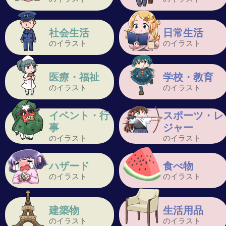
社会生活
日常生活
のイラスト
のイラスト
医療・福祉
学校・教育
のイラスト
のイラスト
イベント・行
スポーツ・レ
事
ジャー
のイラスト
のイラスト
ハザード
食べ物
のイラスト
のイラスト
建築物
生活用品
のイラスト
のイラスト