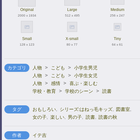
Original
Large
Medium
2000 x 1934
512 x 495
256 x 247
Small
X-small
Tiny
128 x 123
80 x 77
64 x 61
>
>
カテゴリ
人物
こども
小学生男児
>
>
人物
こども
小学生女児
>
>
人物
感情
喜ぶ・楽しむ
>
>
学校・教育
学校のシーン
読書
タグ
おもしろい
,
シリーズ:はねっ毛キッズ
,
図書室
,
女の子
,
楽しい
,
男の子
,
読書
,
読書の秋
作者
イテ吉