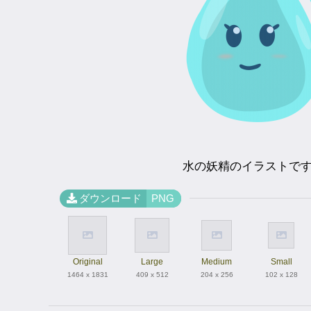
水の妖精のイラストで
ダウンロード
PNG
Original
Large
Medium
Small
1464 x 1831
409 x 512
204 x 256
102 x 128