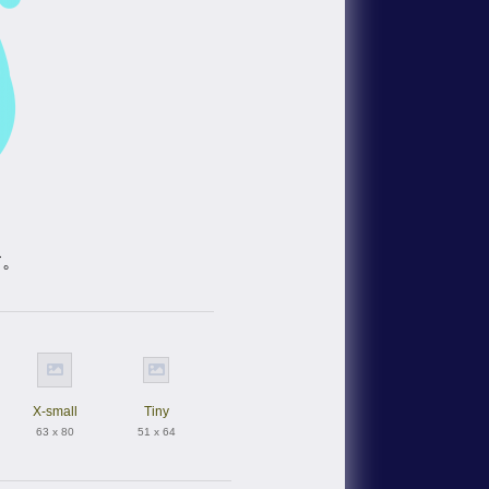
す。
X-small
Tiny
63 x 80
51 x 64