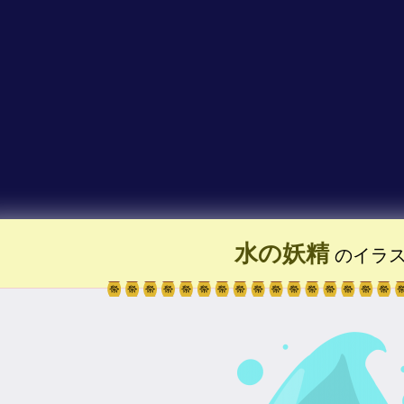
水の妖精
のイラ