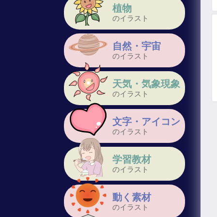
植物
のイラスト
自然・宇宙
のイラスト
天気・気象現象
のイラスト
文字・アイコン
のイラスト
学習教材
のイラスト
動く素材
のイラスト