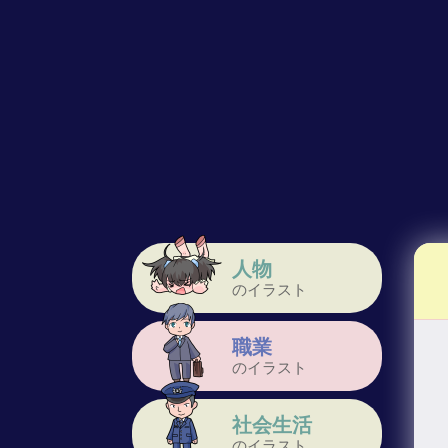
人物
のイラスト
職業
のイラスト
社会生活
のイラスト