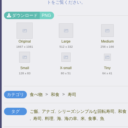
トをご覧ください。
ダウンロード
PNG
Original
Large
Medium
1667 x 1081
512 x 332
256 x 166
Small
X-small
Tiny
128 x 83
80 x 51
64 x 41
>
>
カテゴリ
食べ物
和食
寿司
タグ
ご飯
,
アナゴ
,
シリーズ:シンプルな回転寿司
,
和食
,
寿司
,
料理
,
海
,
海の幸
,
米
,
食事
,
魚