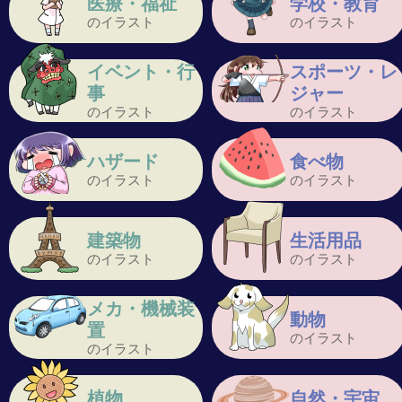
医療・福祉
学校・教育
のイラスト
のイラスト
イベント・行
スポーツ・レ
事
ジャー
のイラスト
のイラスト
ハザード
食べ物
のイラスト
のイラスト
建築物
生活用品
のイラスト
のイラスト
メカ・機械装
動物
置
のイラスト
のイラスト
植物
自然・宇宙