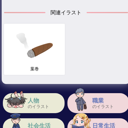
関連イラスト
葉巻
人物
職業
のイラスト
のイラスト
社会生活
日常生活