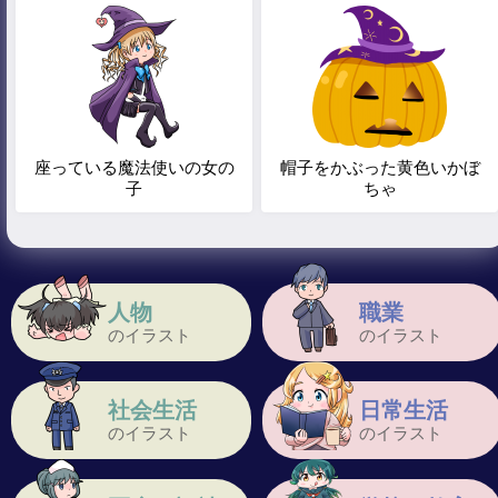
座っている魔法使いの女の
帽子をかぶった黄色いかぼ
子
ちゃ
人物
職業
のイラスト
のイラスト
社会生活
日常生活
のイラスト
のイラスト