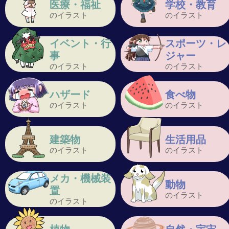
医療・福祉
学校・教育
のイラスト
のイラスト
イベント・行
スポーツ・レ
事
ジャー
のイラスト
のイラスト
ハザード
食べ物
のイラスト
のイラスト
建築物
生活用品
のイラスト
のイラスト
メカ・機械装
動物
置
のイラスト
のイラスト