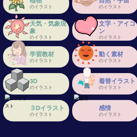
植物
自然・宇宙
のイラスト
のイラスト
天気・気象現
文字・アイコ
象
ン
のイラスト
のイラスト
学習教材
動く素材
のイラスト
のイラスト
3D
着替イラスト
のイラスト
のイラスト
３Dイラスト
感情
のイラスト
のイラスト