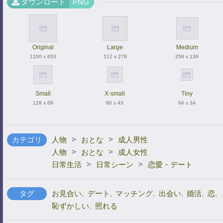
ダウンロード
PNG
Original
Large
Medium
1200 x 653
512 x 278
256 x 139
Small
X-small
Tiny
128 x 69
80 x 43
64 x 34
>
>
カテゴリ
人物
おとな
成人男性
>
>
人物
おとな
成人女性
>
>
日常生活
日常シーン
恋愛・デート
タグ
お見合い
,
デート
,
マッチング
,
出会い
,
婚活
,
恋
,
恥ずかしい
,
照れる