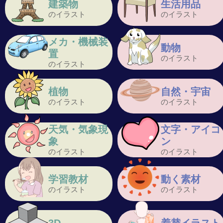
建築物
生活用品
のイラスト
のイラスト
メカ・機械装
動物
置
のイラスト
のイラスト
植物
自然・宇宙
のイラスト
のイラスト
天気・気象現
文字・アイコ
象
ン
のイラスト
のイラスト
学習教材
動く素材
のイラスト
のイラスト