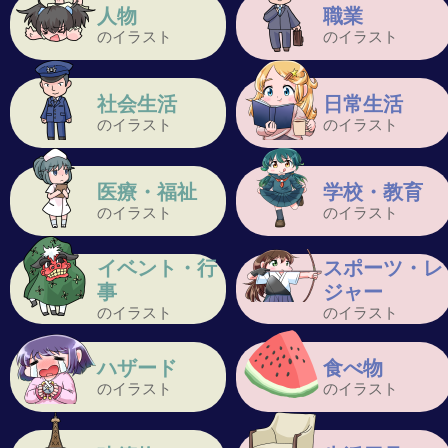
人物
職業
のイラスト
のイラスト
社会生活
日常生活
のイラスト
のイラスト
医療・福祉
学校・教育
のイラスト
のイラスト
イベント・行
スポーツ・レ
事
ジャー
のイラスト
のイラスト
ハザード
食べ物
のイラスト
のイラスト