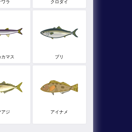
サワラ
クロダイ
カカマス
ブリ
マアジ
アイナメ