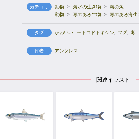
>
>
カテゴリ
動物
海水の生き物
海の魚
>
>
動物
毒のある生物
毒のある海生
タグ
かわいい
,
テトロドトキシン
,
フグ
,
毒
,
作者
アンタレス
関連イラスト