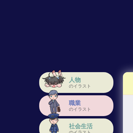
人物
のイラスト
職業
のイラスト
社会生活
のイラスト