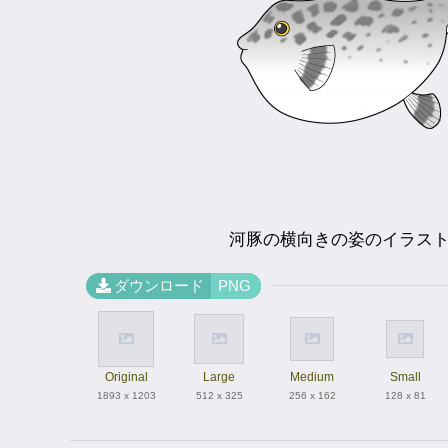
河豚の横向きの姿のイラス
ダウンロード
PNG
Original
Large
Medium
Small
1893 x 1203
512 x 325
256 x 162
128 x 81