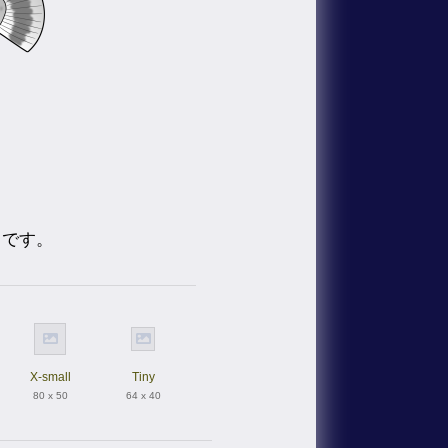
トです。
X-small
Tiny
80 x 50
64 x 40