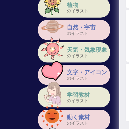
植物
のイラスト
自然・宇宙
のイラスト
天気・気象現象
のイラスト
文字・アイコン
のイラスト
学習教材
のイラスト
動く素材
のイラスト