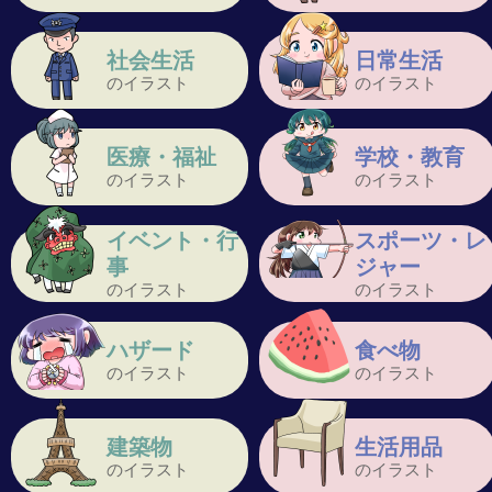
社会生活
日常生活
のイラスト
のイラスト
医療・福祉
学校・教育
のイラスト
のイラスト
イベント・行
スポーツ・レ
事
ジャー
のイラスト
のイラスト
ハザード
食べ物
のイラスト
のイラスト
建築物
生活用品
のイラスト
のイラスト