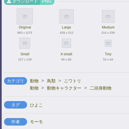
ダウンロード
PNG
Original
Large
Medium
983 x 1175
428 x 512
214 x 256
Small
X-small
Tiny
107 x 128
66 x 80
53 x 64
>
>
カテゴリ
動物
鳥類
ニワトリ
>
>
動物
動物キャラクター
二頭身動物
タグ
ひよこ
作者
モーモ