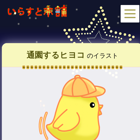
通園するヒヨコ
のイラスト