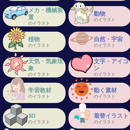
メカ・機械装
動物
置
のイラスト
のイラスト
植物
自然・宇宙
のイラスト
のイラスト
天気・気象現
文字・アイコ
象
ン
のイラスト
のイラスト
学習教材
動く素材
のイラスト
のイラスト
3D
着替イラスト
のイラスト
のイラスト