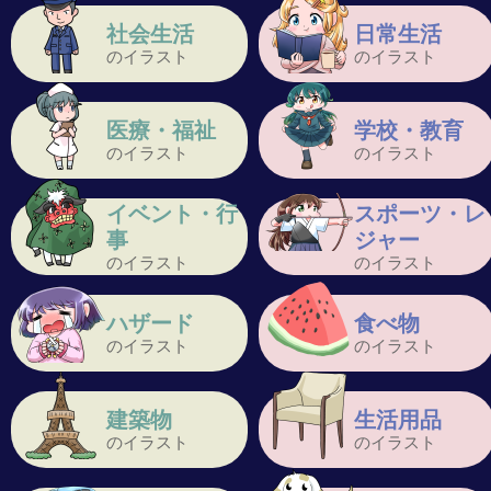
社会生活
日常生活
のイラスト
のイラスト
医療・福祉
学校・教育
のイラスト
のイラスト
イベント・行
スポーツ・レ
事
ジャー
のイラスト
のイラスト
ハザード
食べ物
のイラスト
のイラスト
建築物
生活用品
のイラスト
のイラスト