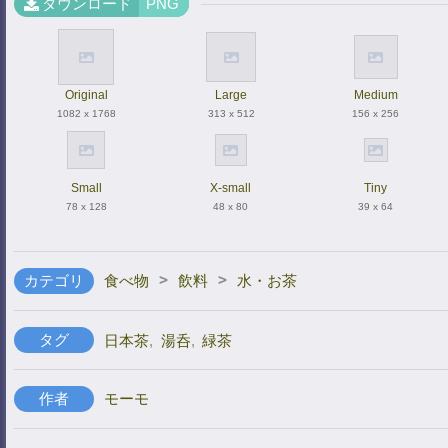
ダウンロード
PNG
Original
Large
Medium
1082 x 1768
313 x 512
156 x 256
Small
X-small
Tiny
78 x 128
48 x 80
39 x 64
>
>
カテゴリ
食べ物
飲料
水・お茶
タグ
日本茶
,
湯呑
,
緑茶
作者
モーモ