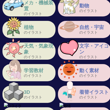
メカ・機械装
動物
置
のイラスト
のイラスト
植物
自然・宇宙
のイラスト
のイラスト
天気・気象現
文字・アイコ
象
ン
のイラスト
のイラスト
学習教材
動く素材
のイラスト
のイラスト
3D
着替イラスト
のイラスト
のイラスト