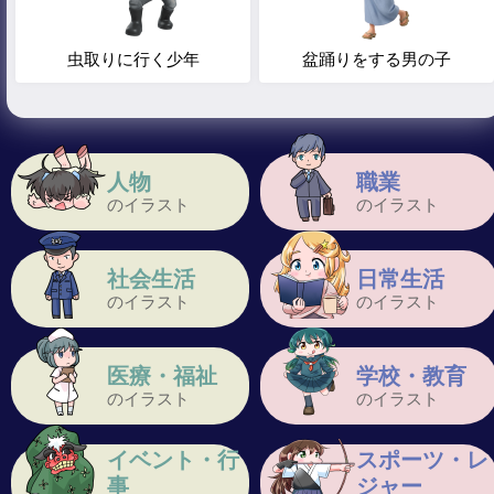
虫取りに行く少年
盆踊りをする男の子
人物
職業
のイラスト
のイラスト
社会生活
日常生活
のイラスト
のイラスト
医療・福祉
学校・教育
のイラスト
のイラスト
イベント・行
スポーツ・レ
事
ジャー