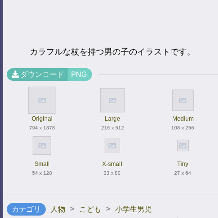
カラフルな杖を持つ男の子のイラストです。
ダウンロード
PNG
Original
Large
Medium
794 x 1878
216 x 512
108 x 256
Small
X-small
Tiny
54 x 128
33 x 80
27 x 64
>
>
カテゴリ
人物
こども
小学生男児