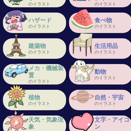
のイラスト
のイラスト
ハザード
食べ物
のイラスト
のイラスト
建築物
生活用品
のイラスト
のイラスト
メカ・機械装
動物
置
のイラスト
のイラスト
植物
自然・宇宙
のイラスト
のイラスト
天気・気象現
文字・アイコ
象
ン