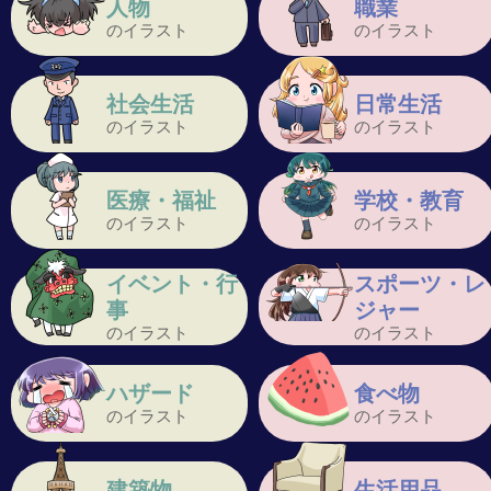
人物
職業
のイラスト
のイラスト
社会生活
日常生活
のイラスト
のイラスト
医療・福祉
学校・教育
のイラスト
のイラスト
イベント・行
スポーツ・レ
事
ジャー
のイラスト
のイラスト
ハザード
食べ物
のイラスト
のイラスト
建築物
生活用品