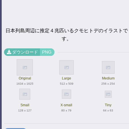
日本列島周辺に推定４兆匹いるクモヒトデのイラストで
す。
ダウンロード
PNG
Original
Large
Medium
1634 x 1625
512 x 509
256 x 254
Small
X-small
Tiny
128 x 127
80 x 79
64 x 63