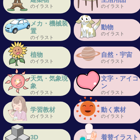
のイラスト
のイラスト
メカ・機械装
動物
置
のイラスト
のイラスト
植物
自然・宇宙
のイラスト
のイラスト
天気・気象現
文字・アイコ
象
ン
のイラスト
のイラスト
学習教材
動く素材
のイラスト
のイラスト
3D
着替イラスト