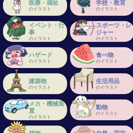
医療・福祉
学校・教育
のイラスト
のイラスト
イベント・行
スポーツ・レ
事
ジャー
のイラスト
のイラスト
ハザード
食べ物
のイラスト
のイラスト
建築物
生活用品
のイラスト
のイラスト
メカ・機械装
動物
置
のイラスト
のイラスト