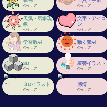
植物
自然・宇宙
のイラスト
のイラスト
天気・気象現
文字・アイコ
象
ン
のイラスト
のイラスト
学習教材
動く素材
のイラスト
のイラスト
3D
着替イラスト
のイラスト
のイラスト
３Dイラスト
感情
のイラスト
のイラスト