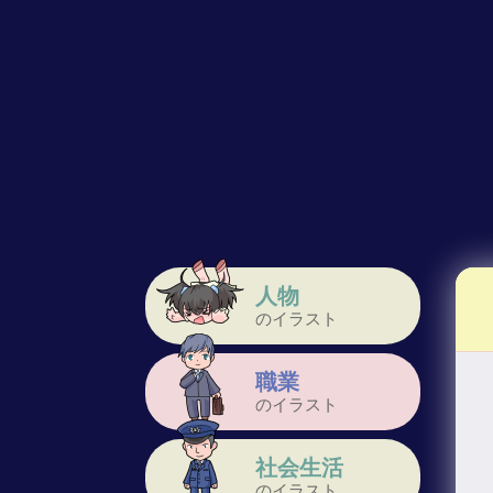
人物
のイラスト
職業
のイラスト
社会生活
のイラスト