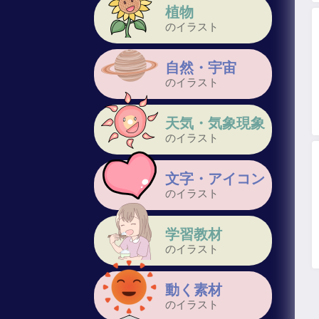
植物
のイラスト
自然・宇宙
のイラスト
天気・気象現象
のイラスト
文字・アイコン
のイラスト
学習教材
のイラスト
動く素材
のイラスト