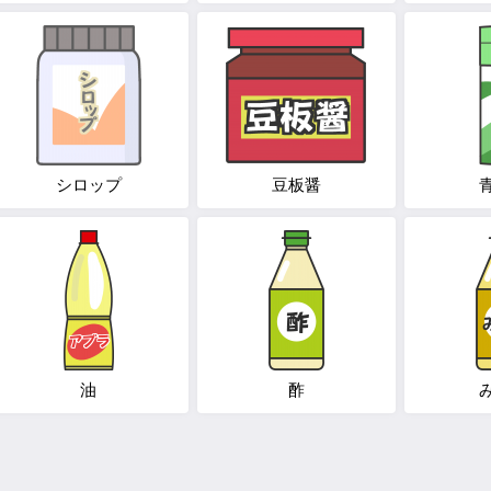
シロップ
豆板醤
油
酢