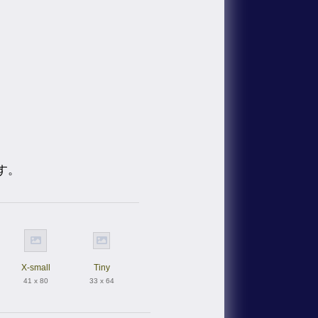
す。
X-small
Tiny
41 x 80
33 x 64