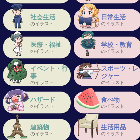
社会生活
日常生活
のイラスト
のイラスト
医療・福祉
学校・教育
のイラスト
のイラスト
イベント・行
スポーツ・レ
事
ジャー
のイラスト
のイラスト
ハザード
食べ物
のイラスト
のイラスト
建築物
生活用品
のイラスト
のイラスト