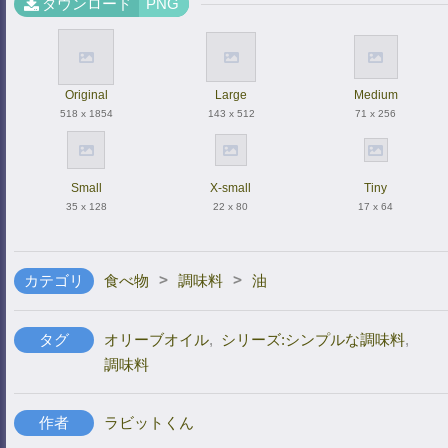
ダウンロード
PNG
Original
Large
Medium
518 x 1854
143 x 512
71 x 256
Small
X-small
Tiny
35 x 128
22 x 80
17 x 64
>
>
カテゴリ
食べ物
調味料
油
タグ
オリーブオイル
,
シリーズ:シンプルな調味料
,
調味料
作者
ラビットくん