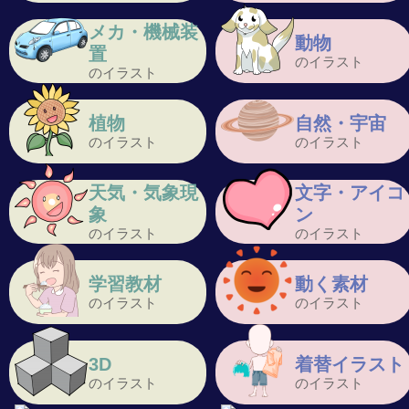
メカ・機械装
動物
置
のイラスト
のイラスト
植物
自然・宇宙
のイラスト
のイラスト
天気・気象現
文字・アイコ
象
ン
のイラスト
のイラスト
学習教材
動く素材
のイラスト
のイラスト
3D
着替イラスト
のイラスト
のイラスト