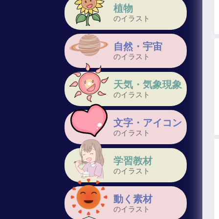
植物
のイラスト
自然・宇宙
のイラスト
天気・気象現象
のイラスト
文字・アイコン
のイラスト
学習教材
のイラスト
動く素材
のイラスト