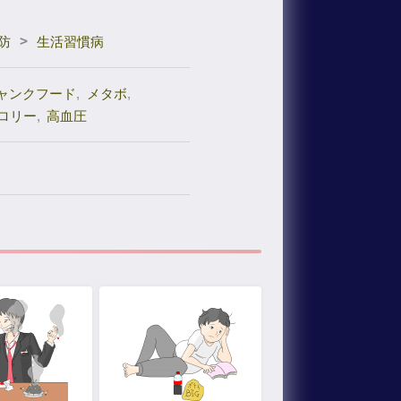
>
防
生活習慣病
ャンクフード
,
メタボ
,
ロリー
,
高血圧