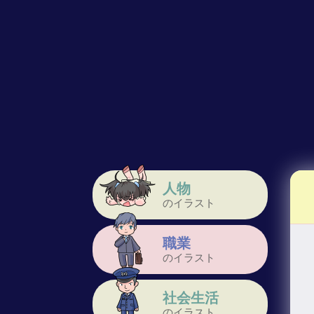
人物
のイラスト
職業
のイラスト
社会生活
のイラスト