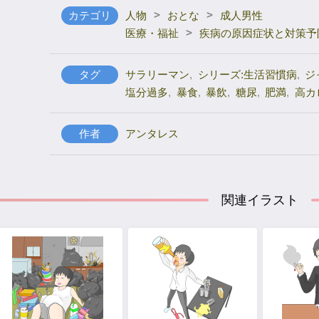
>
>
カテゴリ
人物
おとな
成人男性
>
医療・福祉
疾病の原因症状と対策予
タグ
サラリーマン
,
シリーズ:生活習慣病
,
ジ
塩分過多
,
暴食
,
暴飲
,
糖尿
,
肥満
,
高カ
作者
アンタレス
関連イラスト