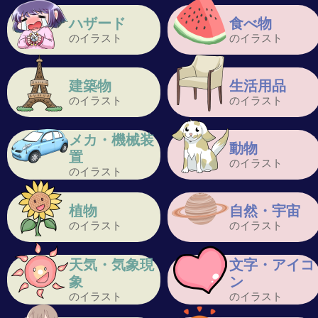
ハザード
食べ物
のイラスト
のイラスト
建築物
生活用品
のイラスト
のイラスト
メカ・機械装
動物
置
のイラスト
のイラスト
植物
自然・宇宙
のイラスト
のイラスト
天気・気象現
文字・アイコ
象
ン
のイラスト
のイラスト