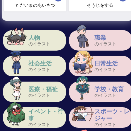
ただいまのあいさつ
そうじをする
人物
職業
のイラスト
のイラスト
社会生活
日常生活
のイラスト
のイラスト
医療・福祉
学校・教育
のイラスト
のイラスト
イベント・行
スポーツ・レ
事
ジャー
のイラスト
のイラスト