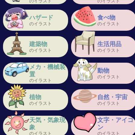
のイラスト
のイラスト
ハザード
食べ物
のイラスト
のイラスト
建築物
生活用品
のイラスト
のイラスト
メカ・機械装
動物
置
のイラスト
のイラスト
植物
自然・宇宙
のイラスト
のイラスト
天気・気象現
文字・アイコ
象
ン
のイラスト
のイラスト