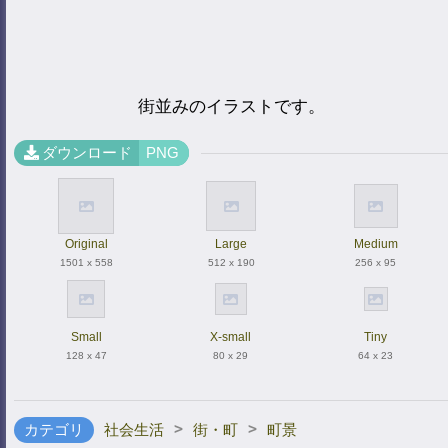
街並みのイラストです。
ダウンロード
PNG
Original
Large
Medium
1501 x 558
512 x 190
256 x 95
Small
X-small
Tiny
128 x 47
80 x 29
64 x 23
>
>
カテゴリ
社会生活
街・町
町景