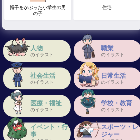
帽子をかぶった小学生の男
住宅
の子
人物
職業
のイラスト
のイラスト
社会生活
日常生活
のイラスト
のイラスト
医療・福祉
学校・教育
のイラスト
のイラスト
イベント・行
スポーツ・レ
事
ジャー