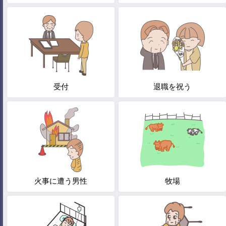
受付
退職を祝う
火事に遭う男性
牧場