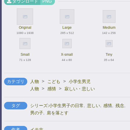
ダウンロード
PNG
Original
Large
Medium
1080 x 1938
285 x 512
142 x 256
Small
X-small
Tiny
71 x 128
44 x 80
35 x 64
>
>
カテゴリ
人物
こども
小学生男児
>
>
人物
感情
寂しい・悲しい
タグ
シリーズ:小学生男子の日常
,
悲しい
,
感情
,
残念
,
男の子
,
肩を落とす
作者
イテ吉