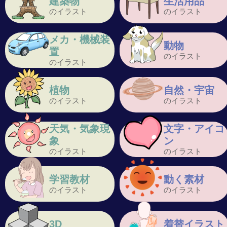
建築物
生活用品
のイラスト
のイラスト
メカ・機械装
動物
置
のイラスト
のイラスト
植物
自然・宇宙
のイラスト
のイラスト
天気・気象現
文字・アイコ
象
ン
のイラスト
のイラスト
学習教材
動く素材
のイラスト
のイラスト
3D
着替イラスト