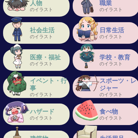
人物
職業
のイラスト
のイラスト
社会生活
日常生活
のイラスト
のイラスト
医療・福祉
学校・教育
のイラスト
のイラスト
イベント・行
スポーツ・レ
事
ジャー
のイラスト
のイラスト
ハザード
食べ物
のイラスト
のイラスト