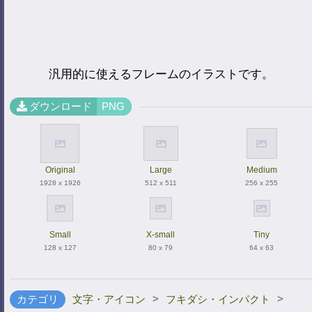
汎用的に使えるフレームのイラストです。
ダウンロード
PNG
Original
Large
Medium
1928 x 1926
512 x 511
256 x 255
Small
X-small
Tiny
128 x 127
80 x 79
64 x 63
>
>
カテゴリ
文字・アイコン
フキダシ・インパクト