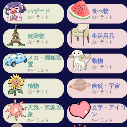
ハザード
食べ物
のイラスト
のイラスト
建築物
生活用品
のイラスト
のイラスト
メカ・機械装
動物
置
のイラスト
のイラスト
植物
自然・宇宙
のイラスト
のイラスト
天気・気象現
文字・アイコ
象
ン
のイラスト
のイラスト