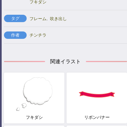
フキダシ
タグ
フレーム
,
吹き出し
作者
チンチラ
関連イラスト
フキダシ
リボンバナー