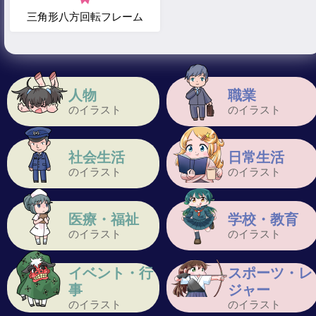
三角形八方回転フレーム
人物
職業
のイラスト
のイラスト
社会生活
日常生活
のイラスト
のイラスト
医療・福祉
学校・教育
のイラスト
のイラスト
イベント・行
スポーツ・レ
事
ジャー
のイラスト
のイラスト