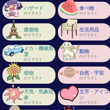
ハザード
食べ物
のイラスト
のイラスト
建築物
生活用品
のイラスト
のイラスト
メカ・機械装
動物
置
のイラスト
のイラスト
植物
自然・宇宙
のイラスト
のイラスト
天気・気象現
文字・アイコ
象
ン
のイラスト
のイラスト