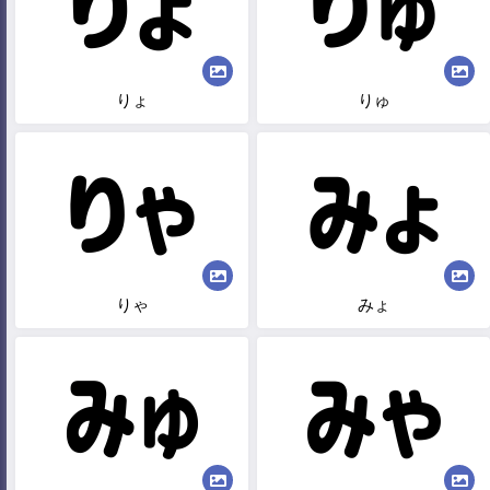
りょ
りゅ
りゃ
みょ