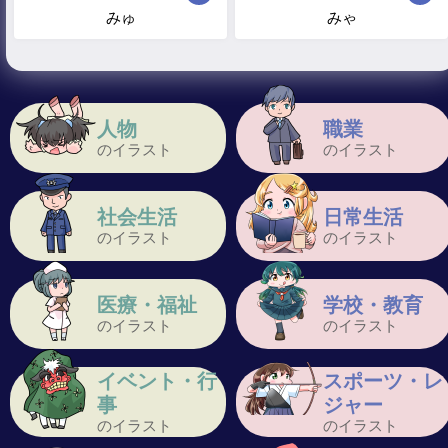
みゅ
みゃ
人物
職業
のイラスト
のイラスト
社会生活
日常生活
のイラスト
のイラスト
医療・福祉
学校・教育
のイラスト
のイラスト
イベント・行
スポーツ・レ
事
ジャー
のイラスト
のイラスト