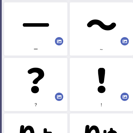
ー
～
？
！