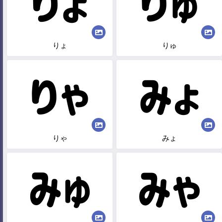
りょ
りゅ
りゃ
みょ