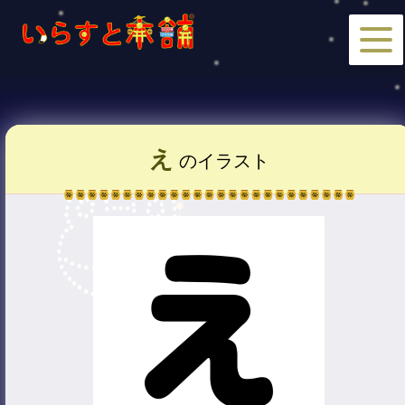
え
のイラスト