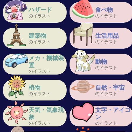
ハザード
食べ物
のイラスト
のイラスト
建築物
生活用品
のイラスト
のイラスト
メカ・機械装
動物
置
のイラスト
のイラスト
植物
自然・宇宙
のイラスト
のイラスト
天気・気象現
文字・アイコ
象
ン
のイラスト
のイラスト