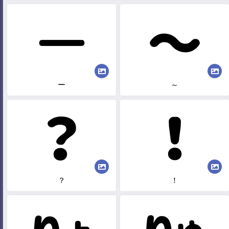
ー
～
？
！