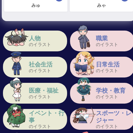
みゅ
みゃ
人物
職業
のイラスト
のイラスト
社会生活
日常生活
のイラスト
のイラスト
医療・福祉
学校・教育
のイラスト
のイラスト
イベント・行
スポーツ・レ
事
ジャー
のイラスト
のイラスト