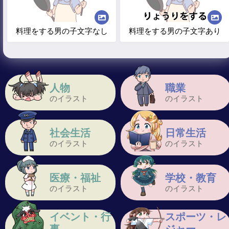
料理をする男の子文字なし
料理をする男の子文字あり
人物
職業
のイラスト
のイラスト
社会生活
日常生活
のイラスト
のイラスト
医療・福祉
学校・教育
のイラスト
のイラスト
イベント・行
スポーツ・レ