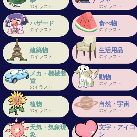
事
ジャー
のイラスト
のイラスト
ハザード
食べ物
のイラスト
のイラスト
建築物
生活用品
のイラスト
のイラスト
メカ・機械装
動物
置
のイラスト
のイラスト
植物
自然・宇宙
のイラスト
のイラスト
天気・気象現
文字・アイコ
象
ン