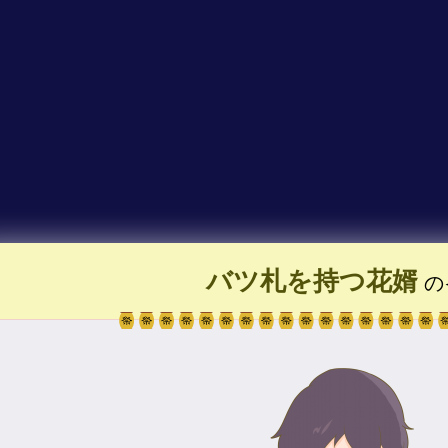
バツ札を持つ花婿
の