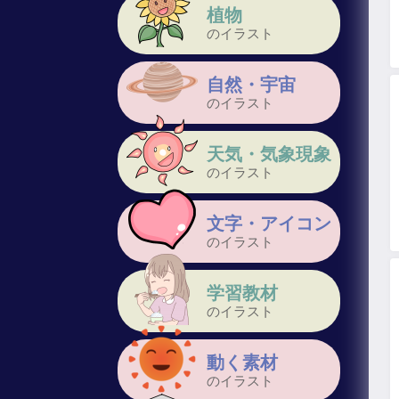
植物
のイラスト
自然・宇宙
のイラスト
天気・気象現象
のイラスト
文字・アイコン
のイラスト
学習教材
のイラスト
動く素材
のイラスト