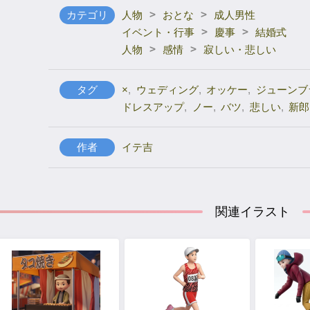
>
>
カテゴリ
人物
おとな
成人男性
>
>
イベント・行事
慶事
結婚式
>
>
人物
感情
寂しい・悲しい
タグ
×
,
ウェディング
,
オッケー
,
ジューンブ
ドレスアップ
,
ノー
,
バツ
,
悲しい
,
新郎
作者
イテ吉
関連イラスト