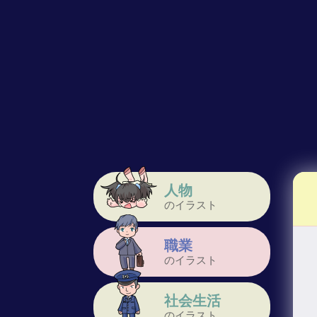
人物
のイラスト
職業
のイラスト
社会生活
のイラスト