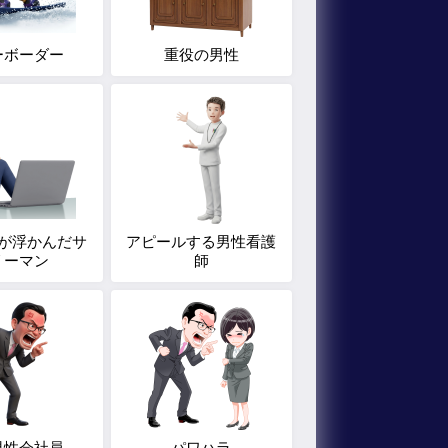
ーボーダー
重役の男性
が浮かんだサ
アピールする男性看護
リーマン
師
男性会社員
パワハラ