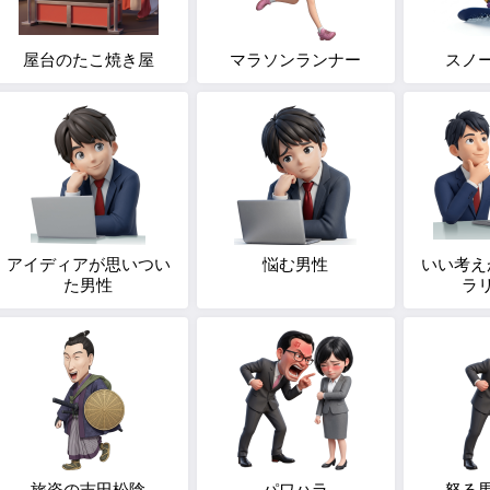
屋台のたこ焼き屋
マラソンランナー
スノ
アイディアが思いつい
悩む男性
いい考え
た男性
ラ
旅姿の吉田松陰
パワハラ
怒る