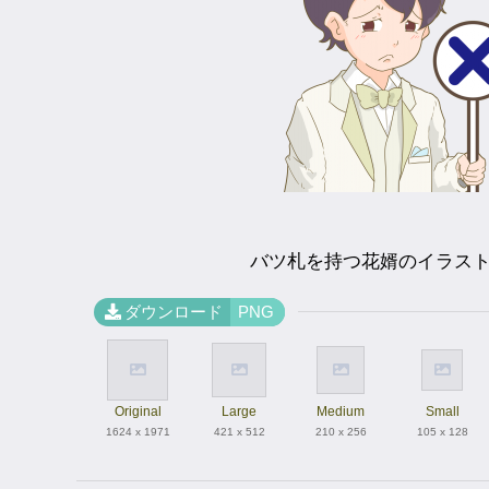
バツ札を持つ花婿のイラス
ダウンロード
PNG
Original
Large
Medium
Small
1624 x 1971
421 x 512
210 x 256
105 x 128