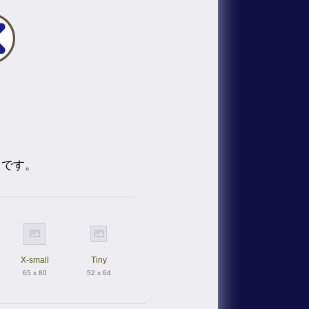
トです。
X-small
Tiny
65 x 80
52 x 64