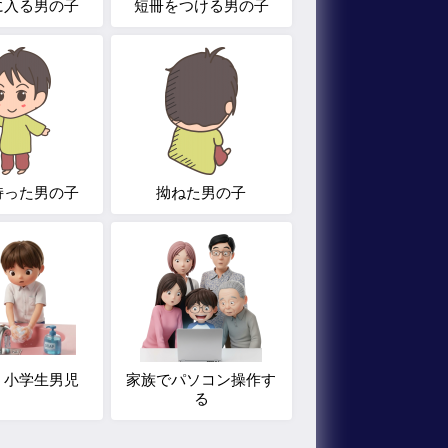
に入る男の子
短冊をつける男の子
持った男の子
拗ねた男の子
う小学生男児
家族でパソコン操作す
る