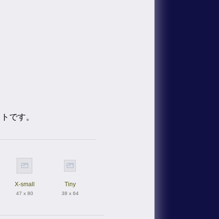
ストです。
X-small
Tiny
47 x 80
38 x 64