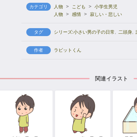
>
>
カテゴリ
人物
こども
小学生男児
>
>
人物
感情
寂しい・悲しい
タグ
シリーズ:小さい男の子の日常
,
二頭身
,
作者
ラビットくん
関連イラスト