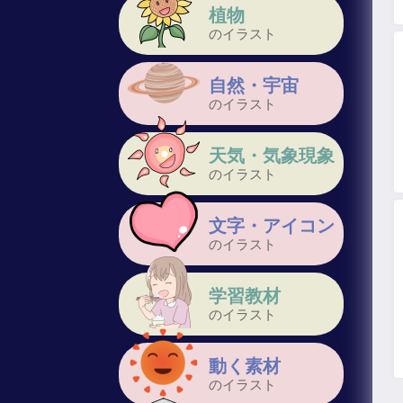
植物
のイラスト
自然・宇宙
のイラスト
天気・気象現象
のイラスト
文字・アイコン
のイラスト
学習教材
のイラスト
動く素材
のイラスト