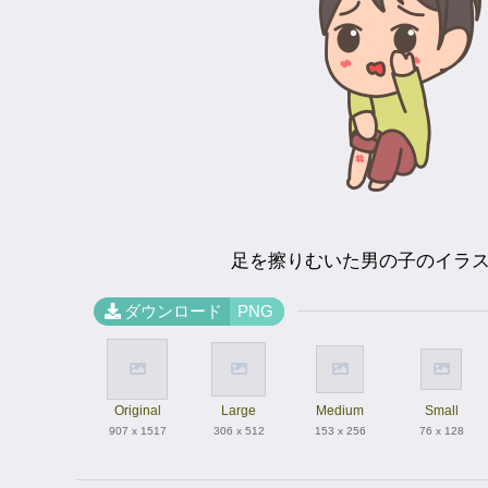
足を擦りむいた男の子のイラ
ダウンロード
PNG
Original
Large
Medium
Small
907 x 1517
306 x 512
153 x 256
76 x 128