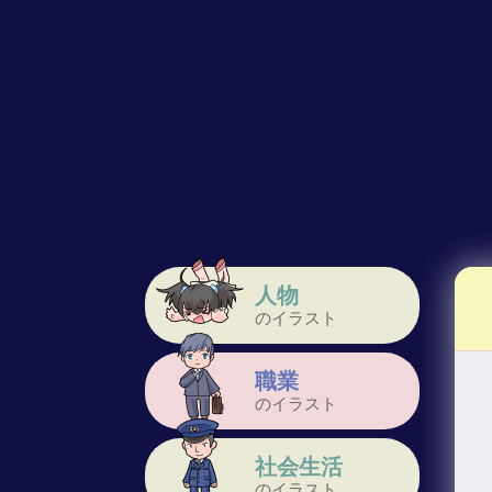
人物
のイラスト
職業
のイラスト
社会生活
のイラスト