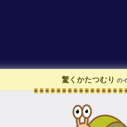
驚くかたつむり
の