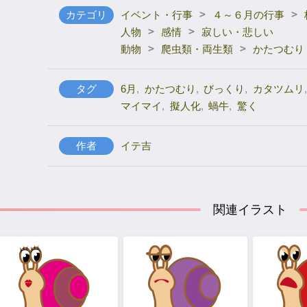
>
>
カテゴリ
イベント・行事
４～６月の行事
>
>
人物
感情
寂しい・悲しい
>
>
動物
爬虫類・両生類
かたつむり
タグ
6月
,
かたつむり
,
びっくり
,
カタツムリ
,
マイマイ
,
擬人化
,
蝸牛
,
驚く
作者
イテ吉
関連イラスト