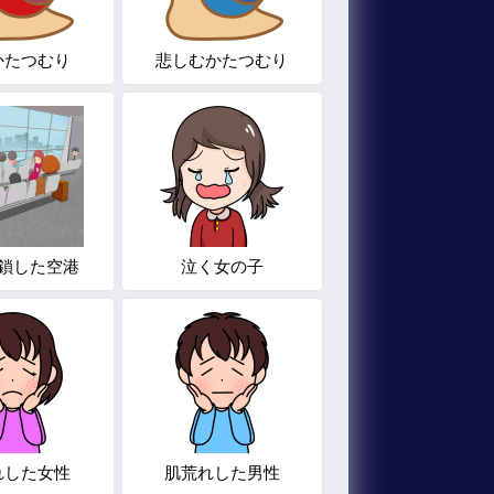
かたつむり
悲しむかたつむり
鎖した空港
泣く女の子
れした女性
肌荒れした男性