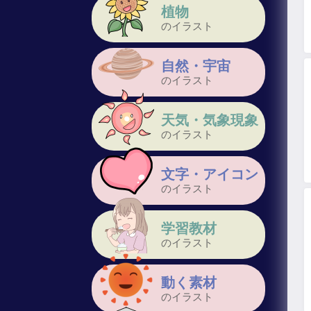
植物
のイラスト
自然・宇宙
のイラスト
天気・気象現象
のイラスト
文字・アイコン
のイラスト
学習教材
のイラスト
動く素材
のイラスト