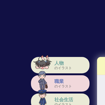
人物
のイラスト
職業
のイラスト
社会生活
のイラスト