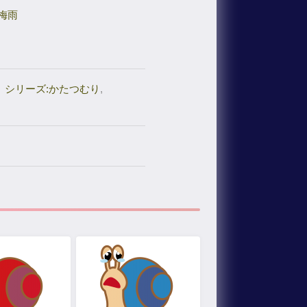
梅雨
シリーズ:かたつむり
,