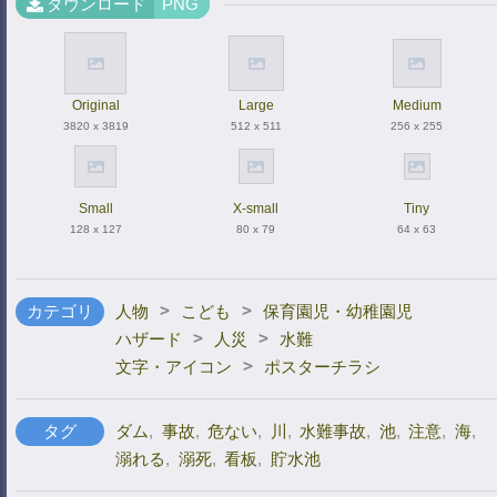
ダウンロード
PNG
Original
Large
Medium
3820 x 3819
512 x 511
256 x 255
Small
X-small
Tiny
128 x 127
80 x 79
64 x 63
>
>
カテゴリ
人物
こども
保育園児・幼稚園児
>
>
ハザード
人災
水難
>
文字・アイコン
ポスターチラシ
タグ
ダム
,
事故
,
危ない
,
川
,
水難事故
,
池
,
注意
,
海
,
溺れる
,
溺死
,
看板
,
貯水池