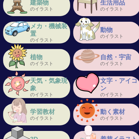
建築物
生活用品
のイラスト
のイラスト
メカ・機械装
動物
置
のイラスト
のイラスト
植物
自然・宇宙
のイラスト
のイラスト
天気・気象現
文字・アイコ
象
ン
のイラスト
のイラスト
学習教材
動く素材
のイラスト
のイラスト