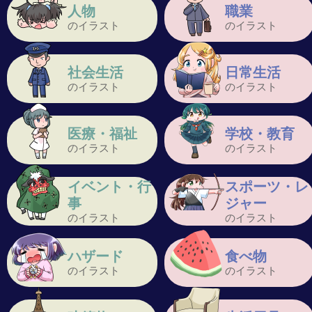
人物
職業
のイラスト
のイラスト
社会生活
日常生活
のイラスト
のイラスト
医療・福祉
学校・教育
のイラスト
のイラスト
イベント・行
スポーツ・レ
事
ジャー
のイラスト
のイラスト
ハザード
食べ物
のイラスト
のイラスト