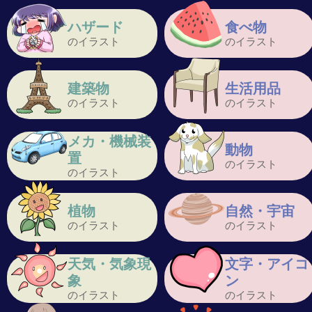
ハザード
食べ物
のイラスト
のイラスト
建築物
生活用品
のイラスト
のイラスト
メカ・機械装
動物
置
のイラスト
のイラスト
植物
自然・宇宙
のイラスト
のイラスト
天気・気象現
文字・アイコ
象
ン
のイラスト
のイラスト