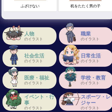
ふざけない
机をたたく男の子
人物
職業
のイラスト
のイラスト
社会生活
日常生活
のイラスト
のイラスト
医療・福祉
学校・教育
のイラスト
のイラスト
イベント・行
スポーツ・レ
事
ジャー
のイラスト
のイラスト