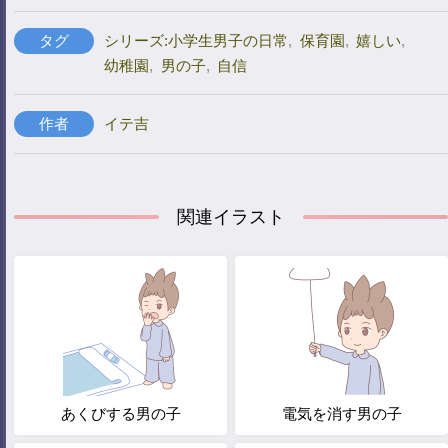
タグ
シリーズ:小学生男子の日常
,
保育園
,
嬉しい
,
幼稚園
,
男の子
,
自信
作者
イテ吉
関連イラスト
あくびする男の子
電気を消す男の子