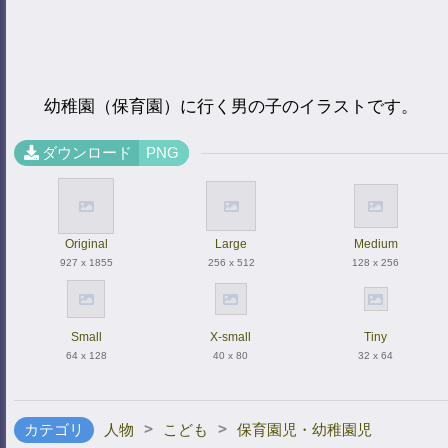
幼稚園（保育園）に行く男の子のイラストです。
ダウンロード
PNG
Original
Large
Medium
927 x 1855
256 x 512
128 x 256
Small
X-small
Tiny
64 x 128
40 x 80
32 x 64
>
>
カテゴリ
人物
こども
保育園児・幼稚園児