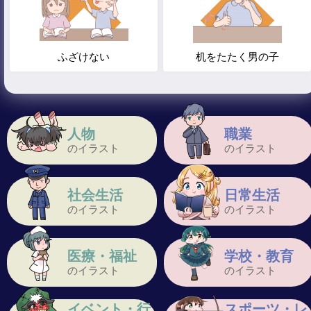
ふざけない
机をたたく男の子
人物
職業
のイラスト
のイラスト
社会生活
日常生活
のイラスト
のイラスト
医療・福祉
学校・教育
のイラスト
のイラスト
イベント・行
スポーツ・レ