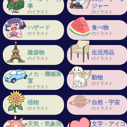
事
ジャー
のイラスト
のイラスト
ハザード
食べ物
のイラスト
のイラスト
建築物
生活用品
のイラスト
のイラスト
メカ・機械装
動物
置
のイラスト
のイラスト
植物
自然・宇宙
のイラスト
のイラスト
天気・気象現
文字・アイコ