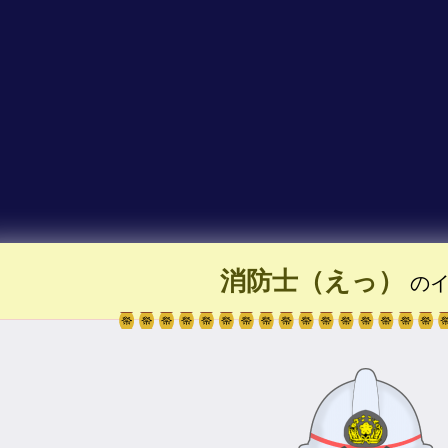
消防士（えっ）
のイ