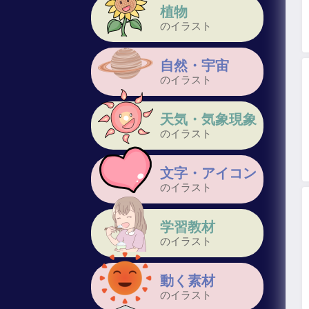
植物
のイラスト
自然・宇宙
のイラスト
天気・気象現象
のイラスト
文字・アイコン
のイラスト
学習教材
のイラスト
動く素材
のイラスト