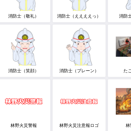
消防士（敬礼）
消防士（ええええっ）
消防
消防士（笑顔）
消防士（プレーン）
た
林野火災警報
林野火災注意報ロゴ
林