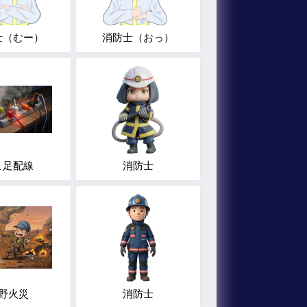
士（むー）
消防士（おっ）
こ足配線
消防士
野火災
消防士