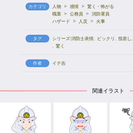
>
>
カテゴリ
人物
感情
驚く・怖がる
>
>
職業
公務員
消防署員
>
>
ハザード
人災
火事
タグ
シリーズ:消防士表情
,
ビックリ
,
指差し
,
,
驚く
作者
イテ吉
関連イラスト