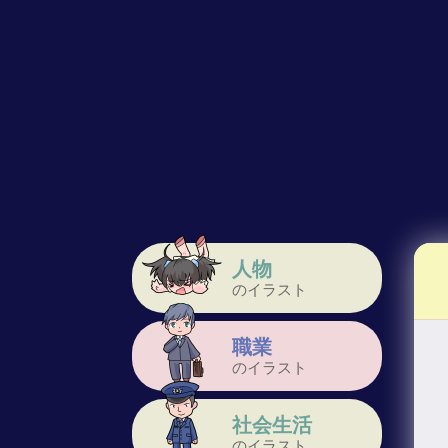
人物
のイラスト
職業
のイラスト
社会生活
のイラスト