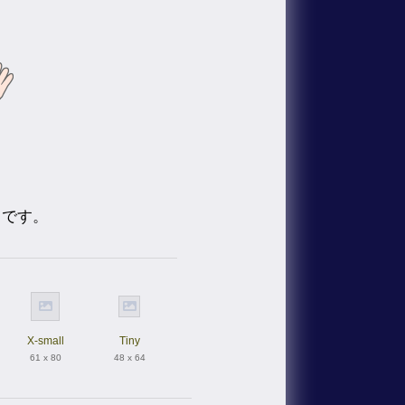
トです。
X-small
Tiny
61 x 80
48 x 64