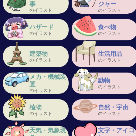
事
ジャー
のイラスト
のイラスト
ハザード
食べ物
のイラスト
のイラスト
建築物
生活用品
のイラスト
のイラスト
メカ・機械装
動物
置
のイラスト
のイラスト
植物
自然・宇宙
のイラスト
のイラスト
天気・気象現
文字・アイコ