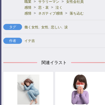
>
>
職業
サラリーマン
女性会社員
>
>
感情
悲・哀
泣く
>
>
感情
ネガティブ感情
落ち込む
タグ
働く女性
,
女性
,
悲しい
,
涙
作者
イテ吉
関連イラスト