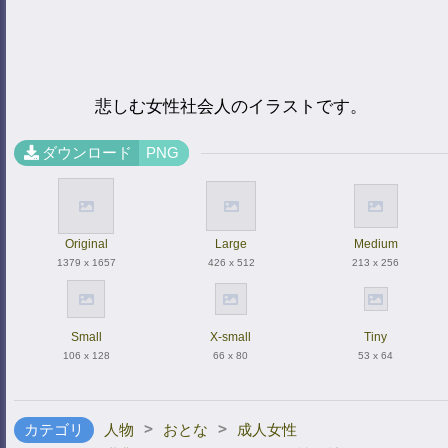
悲しむ女性社会人のイラストです。
ダウンロード
PNG
Original
Large
Medium
1379 x 1657
426 x 512
213 x 256
Small
X-small
Tiny
106 x 128
66 x 80
53 x 64
>
>
カテゴリ
人物
おとな
成人女性