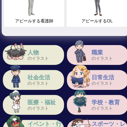
アピールする看護師
アピールするOL
人物
職業
のイラスト
のイラスト
社会生活
日常生活
のイラスト
のイラスト
医療・福祉
学校・教育
のイラスト
のイラスト
イベント・行
スポーツ・レ