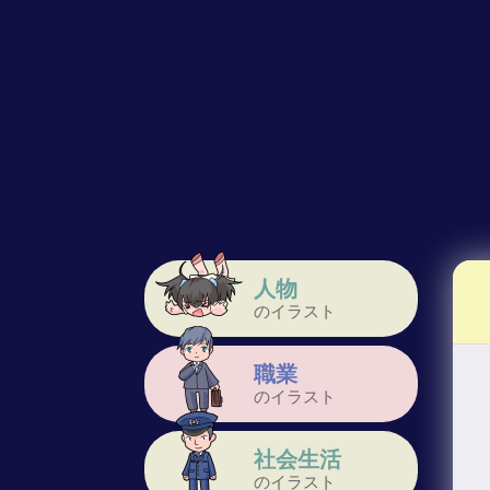
人物
のイラスト
職業
のイラスト
社会生活
のイラスト