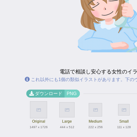
電話で相談し安心する女性のイ
これ以外にも1個の類似イラストがあります。下の
ダウンロード
PNG
Original
Large
Medium
Small
1497 x 1726
444 x 512
222 x 256
111 x 128