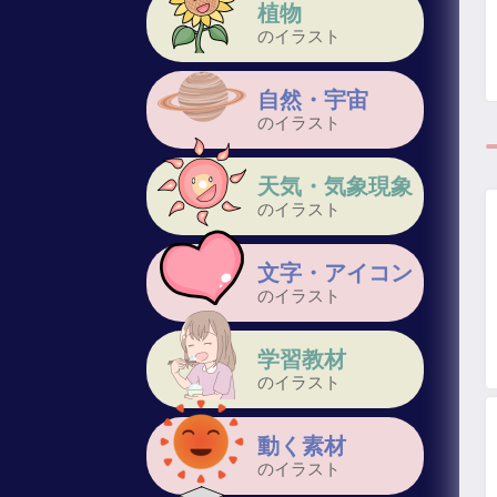
植物
のイラスト
自然・宇宙
のイラスト
天気・気象現象
のイラスト
文字・アイコン
のイラスト
学習教材
のイラスト
動く素材
のイラスト