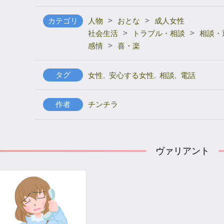
>
>
カテゴリ
人物
おとな
成人女性
>
>
社会生活
トラブル・相談
相談・
>
感情
喜・楽
タグ
女性
,
安心する女性
,
相談
,
電話
作者
チンチラ
ヴァリアント