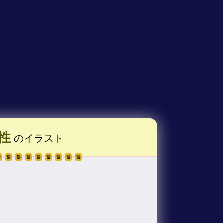
性
のイラスト