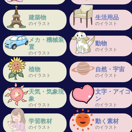
建築物
生活用品
のイラスト
のイラスト
メカ・機械装
動物
置
のイラスト
のイラスト
植物
自然・宇宙
のイラスト
のイラスト
天気・気象現
文字・アイコ
象
ン
のイラスト
のイラスト
学習教材
動く素材
のイラスト
のイラスト