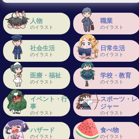
人物
職業
のイラスト
のイラスト
社会生活
日常生活
のイラスト
のイラスト
医療・福祉
学校・教育
のイラスト
のイラスト
イベント・行
スポーツ・レ
事
ジャー
のイラスト
のイラスト
ハザード
食べ物
のイラスト
のイラスト