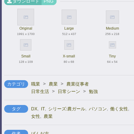
ダウンロード
PNG
Original
Large
Medium
1991 x 1700
512 x 437
256 x 218
Small
X-small
Tiny
128 x 109
80 x 68
64 x 54
>
>
カテゴリ
職業
農業
農業従事者
>
>
日常生活
日常シーン
勉強
タグ
DX
,
IT
,
シリーズ:農ガール
,
パソコン
,
働く女性
,
女性
,
農業
作者
ぱんだ吉