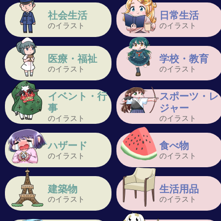
社会生活
日常生活
のイラスト
のイラスト
医療・福祉
学校・教育
のイラスト
のイラスト
イベント・行
スポーツ・レ
事
ジャー
のイラスト
のイラスト
ハザード
食べ物
のイラスト
のイラスト
建築物
生活用品
のイラスト
のイラスト