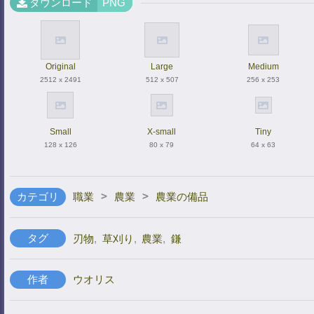
ダウンロード
PNG
Original
Large
Medium
2512 x 2491
512 x 507
256 x 253
Small
X-small
Tiny
128 x 126
80 x 79
64 x 63
>
>
カテゴリ
職業
農業
農業の備品
タグ
刃物
,
草刈り
,
農業
,
鎌
作者
ウオリス