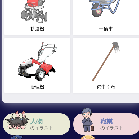
耕運機
一輪車
管理機
備中くわ
人物
職業
のイラスト
のイラスト