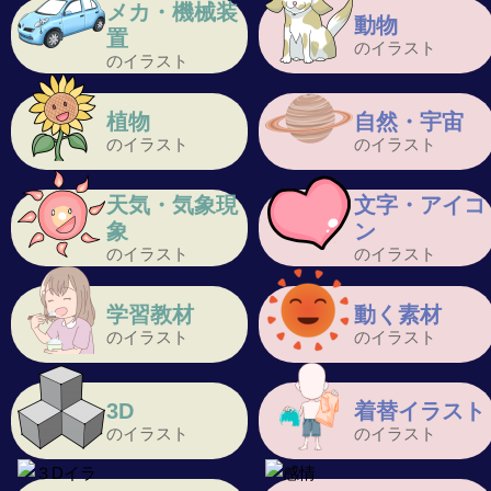
メカ・機械装
動物
置
のイラスト
のイラスト
植物
自然・宇宙
のイラスト
のイラスト
天気・気象現
文字・アイコ
象
ン
のイラスト
のイラスト
学習教材
動く素材
のイラスト
のイラスト
3D
着替イラスト
のイラスト
のイラスト