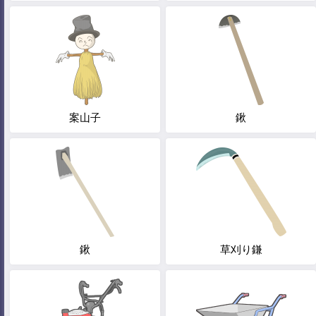
案山子
鍬
鍬
草刈り鎌