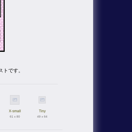
ストです。
X-small
Tiny
61 x 80
49 x 64