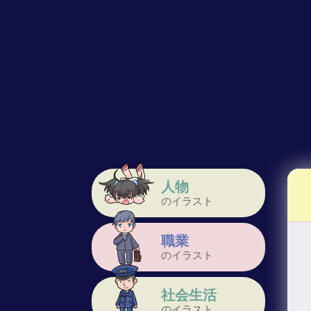
人物
のイラスト
職業
のイラスト
社会生活
のイラスト