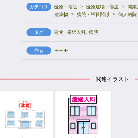
>
>
カテゴリ
医療・福祉
医療建物・部屋
開業
>
>
建築物
病院・福祉関係
個人病院
タグ
建物
,
産婦人科
,
病院
作者
モーモ
関連イラスト