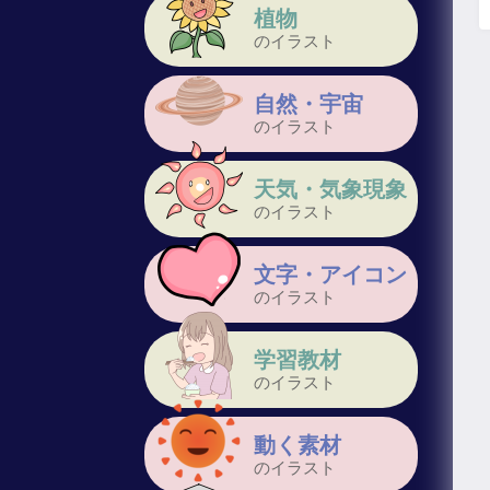
植物
のイラスト
自然・宇宙
のイラスト
天気・気象現象
のイラスト
文字・アイコン
のイラスト
学習教材
のイラスト
動く素材
のイラスト