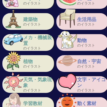
のイラスト
のイラスト
建築物
生活用品
のイラスト
のイラスト
メカ・機械装
動物
置
のイラスト
のイラスト
植物
自然・宇宙
のイラスト
のイラスト
天気・気象現
文字・アイコ
象
ン
のイラスト
のイラスト
学習教材
動く素材