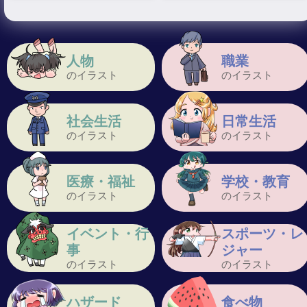
人物
職業
のイラスト
のイラスト
社会生活
日常生活
のイラスト
のイラスト
医療・福祉
学校・教育
のイラスト
のイラスト
イベント・行
スポーツ・レ
事
ジャー
のイラスト
のイラスト
ハザード
食べ物