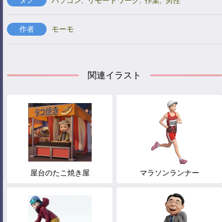
パソコン
,
リモートワーク
,
作業
,
男性
作者
モーモ
関連イラスト
屋台のたこ焼き屋
マラソンランナー