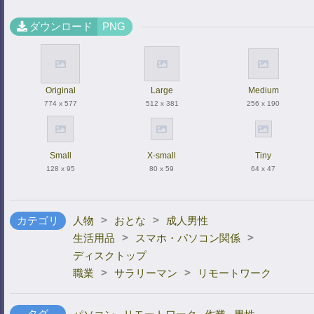
ダウンロード
PNG
Original
Large
Medium
774 x 577
512 x 381
256 x 190
Small
X-small
Tiny
128 x 95
80 x 59
64 x 47
>
>
カテゴリ
人物
おとな
成人男性
>
>
生活用品
スマホ・パソコン関係
ディスクトップ
>
>
職業
サラリーマン
リモートワーク
タグ