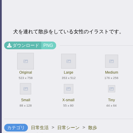
犬を連れて散歩をしている女性のイラストです。
ダウンロード
PNG
Original
Large
Medium
523 x 758
353 x 512
176 x 256
Small
X-small
Tiny
88 x 128
55 x 80
44 x 64
>
>
カテゴリ
日常生活
日常シーン
散歩