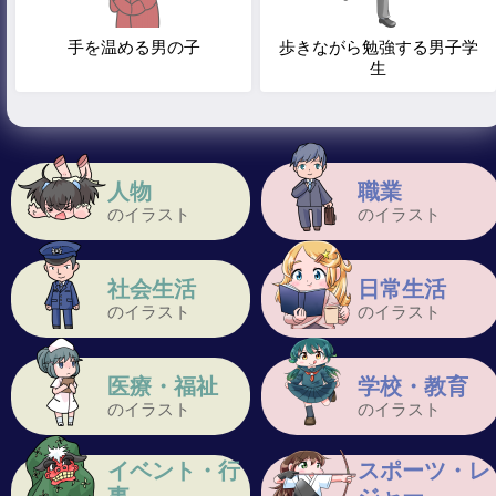
手を温める男の子
歩きながら勉強する男子学
生
人物
職業
のイラスト
のイラスト
社会生活
日常生活
のイラスト
のイラスト
医療・福祉
学校・教育
のイラスト
のイラスト
イベント・行
スポーツ・レ