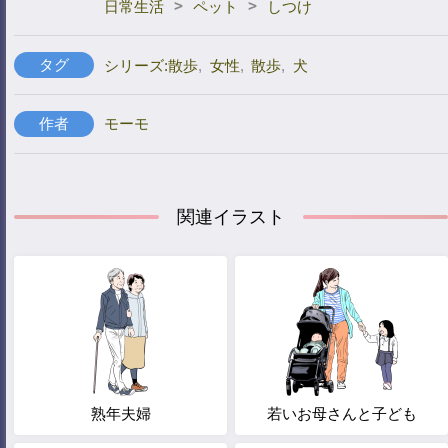
>
>
日常生活
ペット
しつけ
タグ
シリーズ:散歩
,
女性
,
散歩
,
犬
作者
モーモ
関連イラスト
熟年夫婦
若いお母さんと子ども