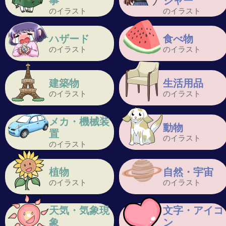
事
ジャー
のイラスト
のイラスト
ハザード
食べ物
のイラスト
のイラスト
建築物
生活用品
のイラスト
のイラスト
メカ・機械装
動物
置
のイラスト
のイラスト
植物
自然・宇宙
のイラスト
のイラスト
天気・気象現
文字・アイコ
象
ン