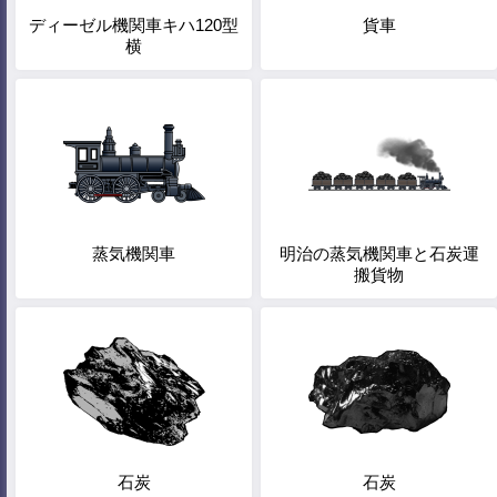
ディーゼル機関車キハ120型
貨車
横
蒸気機関車
明治の蒸気機関車と石炭運
搬貨物
石炭
石炭