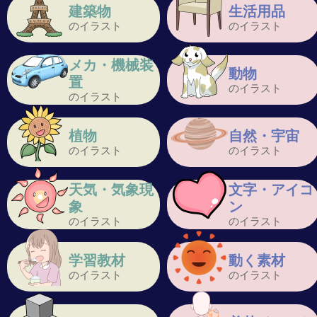
建築物
生活用品
のイラスト
のイラスト
メカ・機械装
動物
置
のイラスト
のイラスト
植物
自然・宇宙
のイラスト
のイラスト
天気・気象現
文字・アイコ
象
ン
のイラスト
のイラスト
学習教材
動く素材
のイラスト
のイラスト