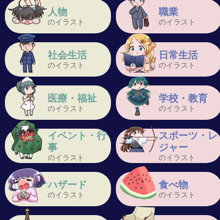
人物
職業
のイラスト
のイラスト
社会生活
日常生活
のイラスト
のイラスト
医療・福祉
学校・教育
のイラスト
のイラスト
イベント・行
スポーツ・レ
事
ジャー
のイラスト
のイラスト
ハザード
食べ物
のイラスト
のイラスト