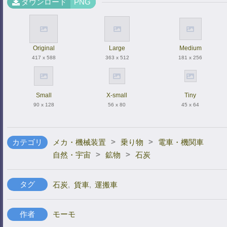
ダウンロード
PNG
Original
Large
Medium
417 x 588
363 x 512
181 x 256
Small
X-small
Tiny
90 x 128
56 x 80
45 x 64
>
>
カテゴリ
メカ・機械装置
乗り物
電車・機関車
>
>
自然・宇宙
鉱物
石炭
タグ
石炭
,
貨車
,
運搬車
作者
モーモ