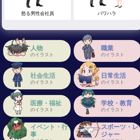
怒る男性会社員
パワハラ
人物
職業
のイラスト
のイラスト
社会生活
日常生活
のイラスト
のイラスト
医療・福祉
学校・教育
のイラスト
のイラスト
イベント・行
スポーツ・レ
事
ジャー