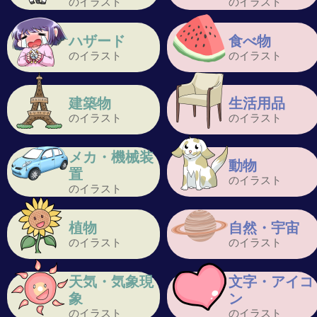
のイラスト
のイラスト
ハザード
食べ物
のイラスト
のイラスト
建築物
生活用品
のイラスト
のイラスト
メカ・機械装
動物
置
のイラスト
のイラスト
植物
自然・宇宙
のイラスト
のイラスト
天気・気象現
文字・アイコ
象
ン
のイラスト
のイラスト