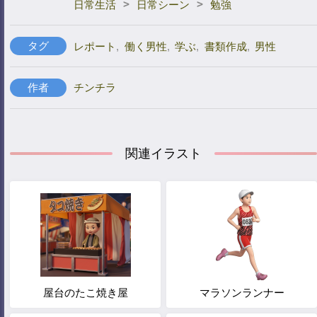
>
>
日常生活
日常シーン
勉強
タグ
レポート
,
働く男性
,
学ぶ
,
書類作成
,
男性
作者
チンチラ
関連イラスト
屋台のたこ焼き屋
マラソンランナー