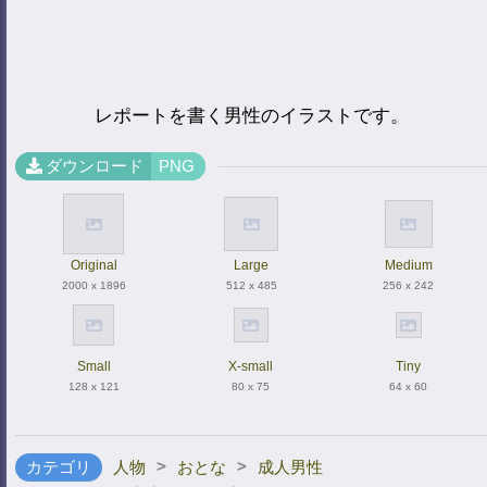
レポートを書く男性のイラストです。
ダウンロード
PNG
Original
Large
Medium
2000 x 1896
512 x 485
256 x 242
Small
X-small
Tiny
128 x 121
80 x 75
64 x 60
>
>
カテゴリ
人物
おとな
成人男性