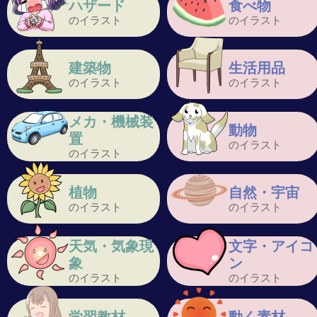
ハザード
食べ物
のイラスト
のイラスト
建築物
生活用品
のイラスト
のイラスト
メカ・機械装
動物
置
のイラスト
のイラスト
植物
自然・宇宙
のイラスト
のイラスト
天気・気象現
文字・アイコ
象
ン
のイラスト
のイラスト