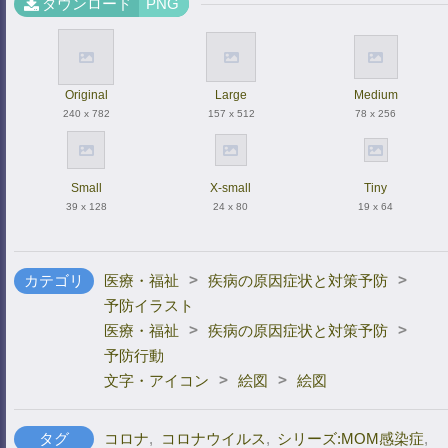
ダウンロード
PNG
Original
Large
Medium
240 x 782
157 x 512
78 x 256
Small
X-small
Tiny
39 x 128
24 x 80
19 x 64
>
>
カテゴリ
医療・福祉
疾病の原因症状と対策予防
予防イラスト
>
>
医療・福祉
疾病の原因症状と対策予防
予防行動
>
>
文字・アイコン
絵図
絵図
タグ
コロナ
,
コロナウイルス
,
シリーズ:MOM感染症
,