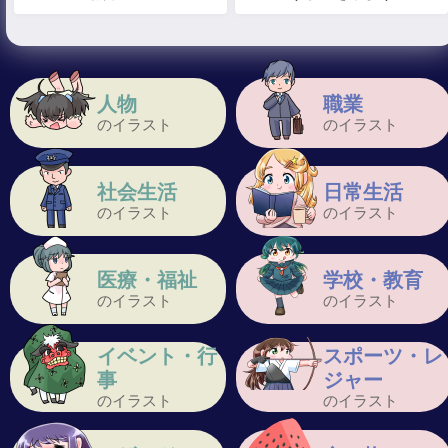
人物
職業
のイラスト
のイラスト
社会生活
日常生活
のイラスト
のイラスト
医療・福祉
学校・教育
のイラスト
のイラスト
イベント・行
スポーツ・レ
事
ジャー
のイラスト
のイラスト