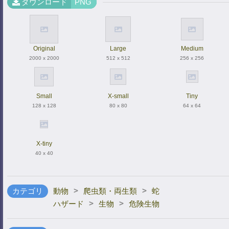
ダウンロード
PNG
Original
Large
Medium
2000 x 2000
512 x 512
256 x 256
Small
X-small
Tiny
128 x 128
80 x 80
64 x 64
X-tiny
40 x 40
>
>
カテゴリ
動物
爬虫類・両生類
蛇
>
>
ハザード
生物
危険生物