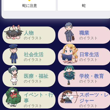
蛇に注意
蛇
人物
職業
のイラスト
のイラスト
社会生活
日常生活
のイラスト
のイラスト
医療・福祉
学校・教育
のイラスト
のイラスト
イベント・行
スポーツ・レ
事
ジャー
のイラスト
のイラスト