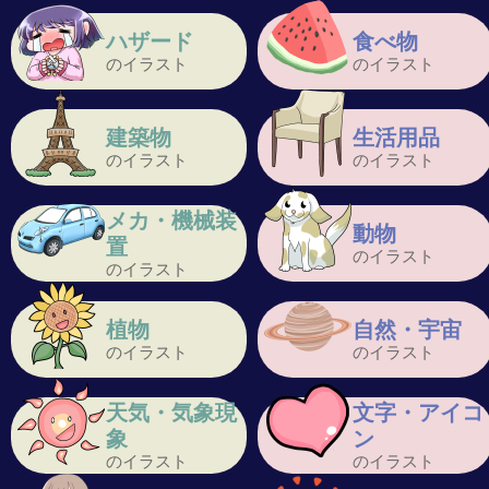
ハザード
食べ物
のイラスト
のイラスト
建築物
生活用品
のイラスト
のイラスト
メカ・機械装
動物
置
のイラスト
のイラスト
植物
自然・宇宙
のイラスト
のイラスト
天気・気象現
文字・アイコ
象
ン
のイラスト
のイラスト