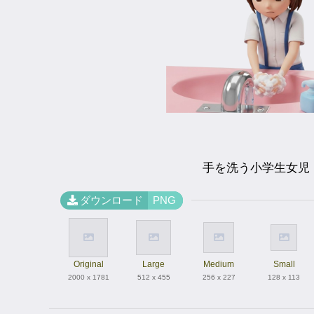
手を洗う小学生女児
ダウンロード
PNG
Original
Large
Medium
Small
2000 x 1781
512 x 455
256 x 227
128 x 113