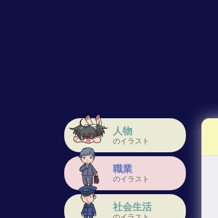
人物
のイラスト
職業
のイラスト
社会生活
のイラスト