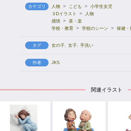
>
>
カテゴリ
人物
こども
小学生女児
>
３Dイラスト
人物
>
感情
喜・楽
>
>
学校・教育
学校のシーン
保健・
タグ
女の子
,
女子
,
手洗い
作者
JKS
関連イラスト