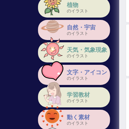
植物
のイラスト
自然・宇宙
のイラスト
天気・気象現象
のイラスト
文字・アイコン
のイラスト
学習教材
のイラスト
動く素材
のイラスト