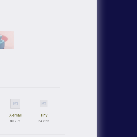
X-small
Tiny
80 x 71
64 x 56