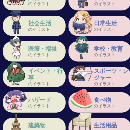
のイラスト
のイラスト
社会生活
日常生活
のイラスト
のイラスト
医療・福祉
学校・教育
のイラスト
のイラスト
イベント・行
スポーツ・レ
事
ジャー
のイラスト
のイラスト
ハザード
食べ物
のイラスト
のイラスト
建築物
生活用品