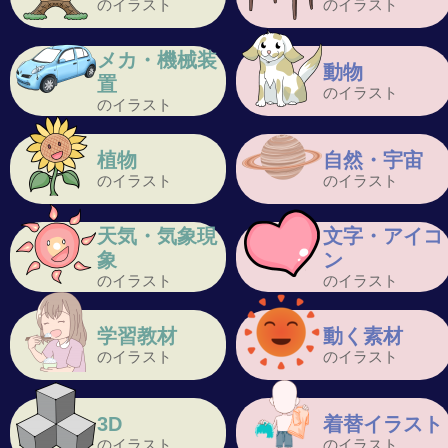
のイラスト
のイラスト
メカ・機械装
動物
置
のイラスト
のイラスト
植物
自然・宇宙
のイラスト
のイラスト
天気・気象現
文字・アイコ
象
ン
のイラスト
のイラスト
学習教材
動く素材
のイラスト
のイラスト
3D
着替イラスト
のイラスト
のイラスト