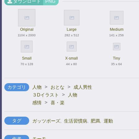
ダウンロード
PNG
Original
Large
Medium
1104 x 2000
282 x 512
141 x 256
Small
X-small
Tiny
70 x 128
44 x 80
35 x 64
>
>
カテゴリ
人物
おとな
成人男性
>
３Dイラスト
人物
>
感情
喜・楽
タグ
ガッツポーズ
,
生活習慣病
,
肥満
,
運動
作者
モーモ