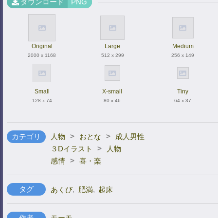
ダウンロード
PNG
Original
Large
Medium
2000 x 1168
512 x 299
256 x 149
Small
X-small
Tiny
128 x 74
80 x 46
64 x 37
>
>
カテゴリ
人物
おとな
成人男性
>
３Dイラスト
人物
>
感情
喜・楽
タグ
あくび
,
肥満
,
起床
作者
モーモ