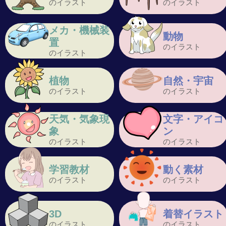
のイラスト
のイラスト
メカ・機械装
動物
置
のイラスト
のイラスト
植物
自然・宇宙
のイラスト
のイラスト
天気・気象現
文字・アイコ
象
ン
のイラスト
のイラスト
学習教材
動く素材
のイラスト
のイラスト
3D
着替イラスト
のイラスト
のイラスト