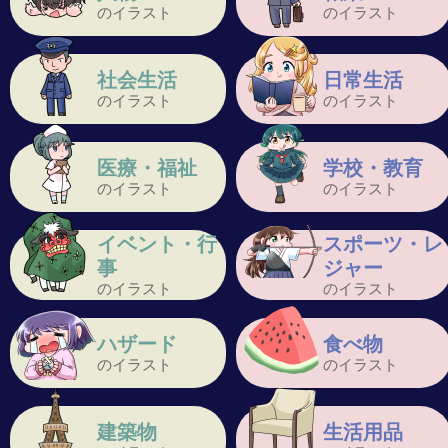
のイラスト
のイラスト
社会生活
日常生活
のイラスト
のイラスト
医療・福祉
学校・教育
のイラスト
のイラスト
イベント・行
スポーツ・レ
事
ジャー
のイラスト
のイラスト
ハザード
食べ物
のイラスト
のイラスト
建築物
生活用品