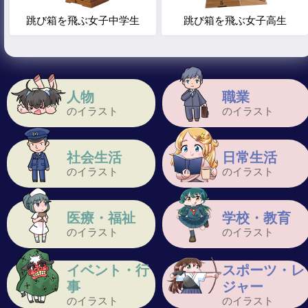
跳び箱を飛ぶ女子中学生
跳び箱を飛ぶ女子高生
人物
職業
のイラスト
のイラスト
社会生活
日常生活
のイラスト
のイラスト
医療・福祉
学校・教育
のイラスト
のイラスト
イベント・行
スポーツ・レ
事
ジャー
のイラスト
のイラスト