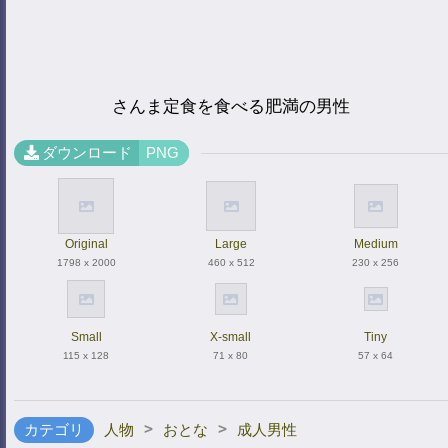
さんま定食を食べる肥満の男性
ダウンロード
PNG
Original
Large
Medium
1798 x 2000
460 x 512
230 x 256
Small
X-small
Tiny
115 x 128
71 x 80
57 x 64
>
>
カテゴリ
人物
おとな
成人男性