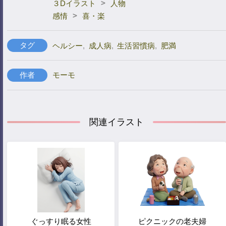
>
３Dイラスト
人物
>
感情
喜・楽
タグ
ヘルシー
,
成人病
,
生活習慣病
,
肥満
作者
モーモ
関連イラスト
ぐっすり眠る女性
ピクニックの老夫婦