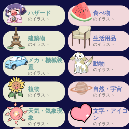
ハザード
食べ物
のイラスト
のイラスト
建築物
生活用品
のイラスト
のイラスト
メカ・機械装
動物
置
のイラスト
のイラスト
植物
自然・宇宙
のイラスト
のイラスト
天気・気象現
文字・アイコ
象
ン
のイラスト
のイラスト