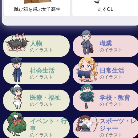
跳び箱を飛ぶ女子高生
走るOL
人物
職業
のイラスト
のイラスト
社会生活
日常生活
のイラスト
のイラスト
医療・福祉
学校・教育
のイラスト
のイラスト
イベント・行
スポーツ・レ
事
ジャー
のイラスト
のイラスト