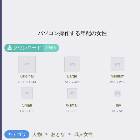
パソコン操作する年配の女性
ダウンロード
PNG
Original
Large
Medium
2000 x 1644
512 x 420
256 x 210
Small
X-small
Tiny
128 x 105
80 x 65
64 x 52
>
>
カテゴリ
人物
おとな
成人女性