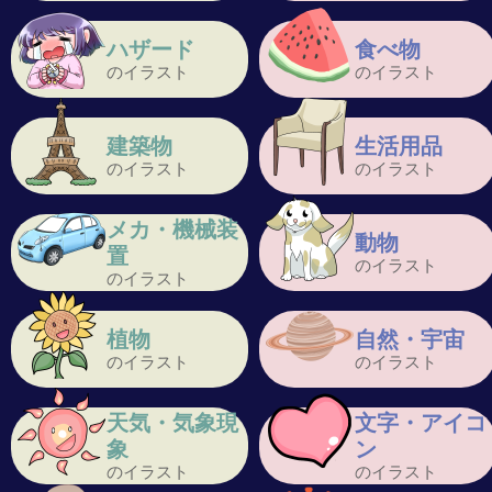
ハザード
食べ物
のイラスト
のイラスト
建築物
生活用品
のイラスト
のイラスト
メカ・機械装
動物
置
のイラスト
のイラスト
植物
自然・宇宙
のイラスト
のイラスト
天気・気象現
文字・アイコ
象
ン
のイラスト
のイラスト